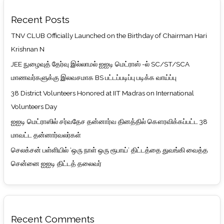
Recent Posts
TNV CLUB Officially Launched on the Birthday of Chairman Hari
Krishnan N
JEE நுழைவுத் தேர்வு இல்லாமல் ஐஐடி மெட்ராஸ் -ல் SC/ST/SCA
மாணவர்களுக்கு இலவசமாக BS பட்டப்படிப்பு படிக்க வாய்ப்பு
38 District Volunteers Honored at IIT Madras on International
Volunteers Day
ஐஐடி மெட்ராஸில் சர்வதேச தன்னார்வ தினத்தில் கௌரவிக்கப்பட்ட 38
மாவட்ட தன்னார்வலர்கள்
செலக்சன் பள்ளியில் ‘ஒரு நாள் ஒரு ரூபாய்’ திட்டத்தை துவங்கி வைத்த
சென்னை ஐஐடி திட்டத் தலைவர்
Recent Comments