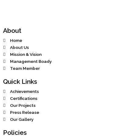
b
a
i
e
u
o
g
t
d
b
o
r
t
i
e
k
a
e
n
-
m
r
f
About
Home
About Us
Mission & Vision
Management Boady
Team Member
Quick Links
Achievements
Certifications
Our Projects
Press Release
Our Gallery
Policies