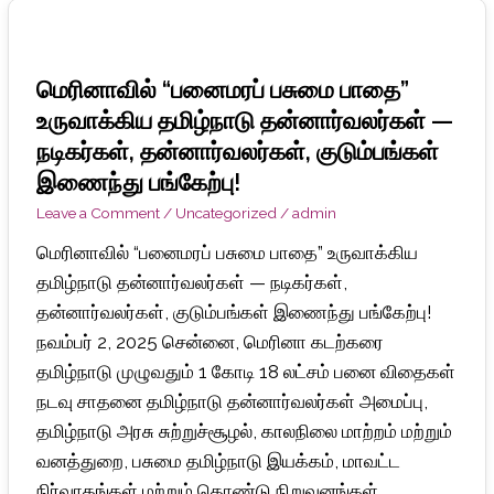
ஐஐடி மெட்ராஸில் சர்வதேச தன்னார்வ தினத்தில்
மெரினாவில்
கௌரவிக்கப்பட்ட 38 மாவட்ட தன்னார்வலர்கள்
“பனைமரப்
மெரினாவில் “பனைமரப் பசுமை பாதை”
பசுமை
செலக்சன் பள்ளியில் ‘ஒரு நாள் ஒரு ரூபாய்’ திட்டத்தை
உருவாக்கிய தமிழ்நாடு தன்னார்வலர்கள் —
பாதை”
நடிகர்கள், தன்னார்வலர்கள், குடும்பங்கள்
துவங்கி வைத்த சென்னை ஐஐடி திட்டத் தலைவர்
‘
உருவாக்கிய
இணைந்து பங்கேற்பு!
தமிழ்நாடு
Palmyra Green Pathway ’ along Chennai Marina by
Leave a Comment
/
Uncategorized
/
admin
தன்னார்வலர்கள்
Tamil Nadu Volunteers
—
மெரினாவில் “பனைமரப் பசுமை பாதை” உருவாக்கிய
நடிகர்கள்,
தமிழ்நாடு தன்னார்வலர்கள் — நடிகர்கள்,
தன்னார்வலர்கள்,
தன்னார்வலர்கள், குடும்பங்கள் இணைந்து பங்கேற்பு!
குடும்பங்கள்
நவம்பர் 2, 2025 சென்னை, மெரினா கடற்கரை
இணைந்து
தமிழ்நாடு முழுவதும் 1 கோடி 18 லட்சம் பனை விதைகள்
பங்கேற்பு!
நடவு சாதனை தமிழ்நாடு தன்னார்வலர்கள் அமைப்பு,
தமிழ்நாடு அரசு சுற்றுச்சூழல், காலநிலை மாற்றம் மற்றும்
வனத்துறை, பசுமை தமிழ்நாடு இயக்கம், மாவட்ட
நிர்வாகங்கள் மற்றும் தொண்டு நிறுவனங்கள்