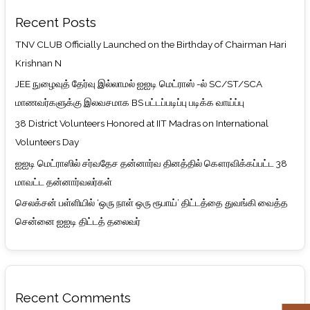
Recent Posts
TNV CLUB Officially Launched on the Birthday of Chairman Hari
Krishnan N
JEE நுழைவுத் தேர்வு இல்லாமல் ஐஐடி மெட்ராஸ் -ல் SC/ST/SCA
மாணவர்களுக்கு இலவசமாக BS பட்டப்படிப்பு படிக்க வாய்ப்பு
38 District Volunteers Honored at IIT Madras on International
Volunteers Day
ஐஐடி மெட்ராஸில் சர்வதேச தன்னார்வ தினத்தில் கௌரவிக்கப்பட்ட 38
மாவட்ட தன்னார்வலர்கள்
செலக்சன் பள்ளியில் ‘ஒரு நாள் ஒரு ரூபாய்’ திட்டத்தை துவங்கி வைத்த
சென்னை ஐஐடி திட்டத் தலைவர்
Recent Comments