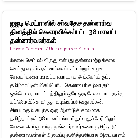
ஐஐடி மெட்ராஸில் சர்வதேச தன்னார்வ
ஐஐடி
மெட்ராஸில்
தினத்தில் கௌரவிக்கப்பட்ட 38 மாவட்ட
சர்வதேச
தன்னார்வலர்கள்
தன்னார்வ
Leave a Comment
/
Uncategorized
/
admin
தினத்தில்
சேவை செம்மல் விருது என்பது தன்னலமற்ற சேவை
கௌரவிக்கப்பட்ட
செய்து வரும் தன்னார்வலர்கள் மற்றும் சமூக
38
சேவகர்களை மாவட்ட வாரியாக அங்கீகரிக்கும்,
மாவட்ட
தமிழ்நாட்டின் மிகப்பெரிய கௌரவ நிகழ்வாகும்.
தன்னார்வலர்கள்
ஒவ்வொரு மாவட்டத்திலும் ஒரே ஒரு சேவையாளருக்கு
மட்டுமே இந்த விருது வழங்கப்படுவது இதன்
சிறப்பாகும். கடந்த ஒரு ஆண்டுக் காலமாக,
தமிழ்நாட்டின் 38 மாவட்டங்களிலும் புதுச்சேரியிலும்
சேவை செய்து வந்த தன்னார்வலர்களை தமிழ்நாடு
தன்னார்வலர்கள் அமைப்பு தனித்தனியாக அடையாளம்