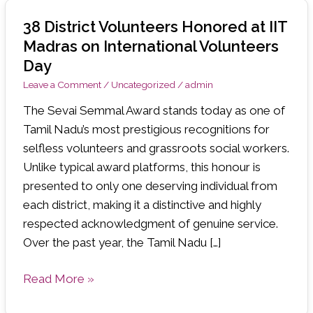
ஐஐடி மெட்ராஸில் சர்வதேச தன்னார்வ தினத்தில்
38 District Volunteers Honored at IIT
38
கௌரவிக்கப்பட்ட 38 மாவட்ட தன்னார்வலர்கள்
District
Madras on International Volunteers
Volunteers
Day
செலக்சன் பள்ளியில் ‘ஒரு நாள் ஒரு ரூபாய்’ திட்டத்தை
Honored
Leave a Comment
/
Uncategorized
/
admin
துவங்கி வைத்த சென்னை ஐஐடி திட்டத் தலைவர்
‘
at
The Sevai Semmal Award stands today as one of
IIT
Palmyra Green Pathway ’ along Chennai Marina by
Tamil Nadu’s most prestigious recognitions for
Madras
selfless volunteers and grassroots social workers.
Tamil Nadu Volunteers
on
Unlike typical award platforms, this honour is
International
presented to only one deserving individual from
Volunteers
each district, making it a distinctive and highly
Day
respected acknowledgment of genuine service.
Over the past year, the Tamil Nadu […]
Read More »