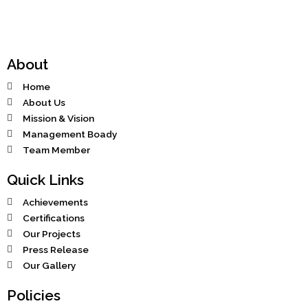
b
a
i
e
u
o
g
t
d
b
o
r
t
i
e
k
a
e
n
-
m
r
f
About
Home
About Us
Mission & Vision
Management Boady
Team Member
Quick Links
Achievements
Certifications
Our Projects
Press Release
Our Gallery
Policies