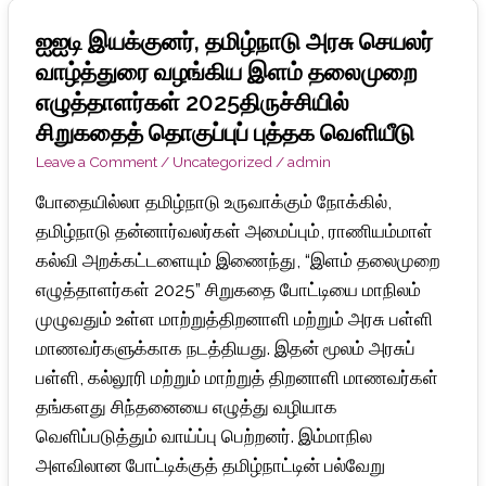
ஐஐடி மெட்ராஸில் சர்வதேச தன்னார்வ தினத்தில்
ஐஐடி இயக்குனர், தமிழ்நாடு அரசு செயலர்
ஐஐடி
கௌரவிக்கப்பட்ட 38 மாவட்ட தன்னார்வலர்கள்
இயக்குனர்,
வாழ்த்துரை வழங்கிய இளம் தலைமுறை
தமிழ்நாடு
எழுத்தாளர்கள் 2025திருச்சியில்
செலக்சன் பள்ளியில் ‘ஒரு நாள் ஒரு ரூபாய்’ திட்டத்தை
அரசு
சிறுகதைத் தொகுப்புப் புத்தக வெளியீடு
துவங்கி வைத்த சென்னை ஐஐடி திட்டத் தலைவர்
‘
செயலர்
Leave a Comment
/
Uncategorized
/
admin
வாழ்த்துரை
Palmyra Green Pathway ’ along Chennai Marina by
போதையில்லா தமிழ்நாடு உருவாக்கும் நோக்கில்,
வழங்கிய
தமிழ்நாடு தன்னார்வலர்கள் அமைப்பும், ராணியம்மாள்
Tamil Nadu Volunteers
இளம்
கல்வி அறக்கட்டளையும் இணைந்து, “இளம் தலைமுறை
தலைமுறை
எழுத்தாளர்கள் 2025” சிறுகதை போட்டியை மாநிலம்
எழுத்தாளர்கள்
முழுவதும் உள்ள மாற்றுத்திறனாளி மற்றும் அரசு பள்ளி
2025திருச்சியில்
மாணவர்களுக்காக நடத்தியது. இதன் மூலம் அரசுப்
சிறுகதைத்
பள்ளி, கல்லூரி மற்றும் மாற்றுத் திறனாளி மாணவர்கள்
தொகுப்புப்
தங்களது சிந்தனையை எழுத்து வழியாக
புத்தக
வெளிப்படுத்தும் வாய்ப்பு பெற்றனர். இம்மாநில
வெளியீடு
அளவிலான போட்டிக்குத் தமிழ்நாட்டின் பல்வேறு