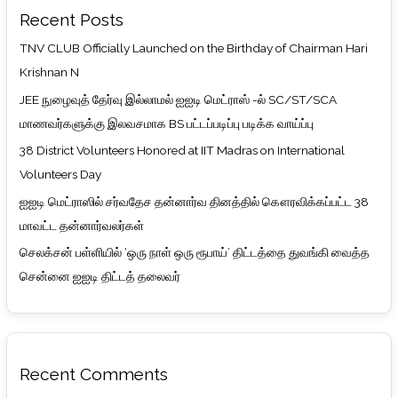
Recent Posts
TNV CLUB Officially Launched on the Birthday of Chairman Hari
Krishnan N
JEE நுழைவுத் தேர்வு இல்லாமல் ஐஐடி மெட்ராஸ் -ல் SC/ST/SCA
மாணவர்களுக்கு இலவசமாக BS பட்டப்படிப்பு படிக்க வாய்ப்பு
38 District Volunteers Honored at IIT Madras on International
Volunteers Day
ஐஐடி மெட்ராஸில் சர்வதேச தன்னார்வ தினத்தில் கௌரவிக்கப்பட்ட 38
மாவட்ட தன்னார்வலர்கள்
செலக்சன் பள்ளியில் ‘ஒரு நாள் ஒரு ரூபாய்’ திட்டத்தை துவங்கி வைத்த
சென்னை ஐஐடி திட்டத் தலைவர்
Recent Comments