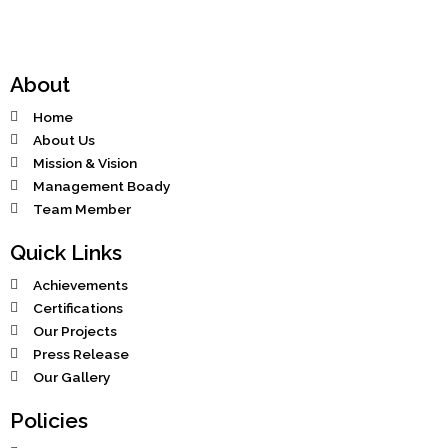
o
g
t
d
b
o
r
t
i
e
k
a
e
n
-
m
r
f
About
Home
About Us
Mission & Vision
Management Boady
Team Member
Quick Links
Achievements
Certifications
Our Projects
Press Release
Our Gallery
Policies