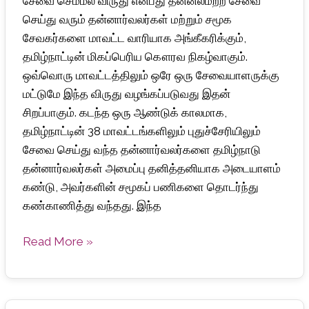
சேவை செம்மல் விருது என்பது தன்னலமற்ற சேவை
கௌரவிக்கப்பட்ட
செய்து வரும் தன்னார்வலர்கள் மற்றும் சமூக
38
சேவகர்களை மாவட்ட வாரியாக அங்கீகரிக்கும்,
மாவட்ட
தமிழ்நாட்டின் மிகப்பெரிய கௌரவ நிகழ்வாகும்.
தன்னார்வலர்கள்
ஒவ்வொரு மாவட்டத்திலும் ஒரே ஒரு சேவையாளருக்கு
மட்டுமே இந்த விருது வழங்கப்படுவது இதன்
சிறப்பாகும். கடந்த ஒரு ஆண்டுக் காலமாக,
தமிழ்நாட்டின் 38 மாவட்டங்களிலும் புதுச்சேரியிலும்
சேவை செய்து வந்த தன்னார்வலர்களை தமிழ்நாடு
தன்னார்வலர்கள் அமைப்பு தனித்தனியாக அடையாளம்
கண்டு, அவர்களின் சமூகப் பணிகளை தொடர்ந்து
கண்காணித்து வந்தது. இந்த
Read More »