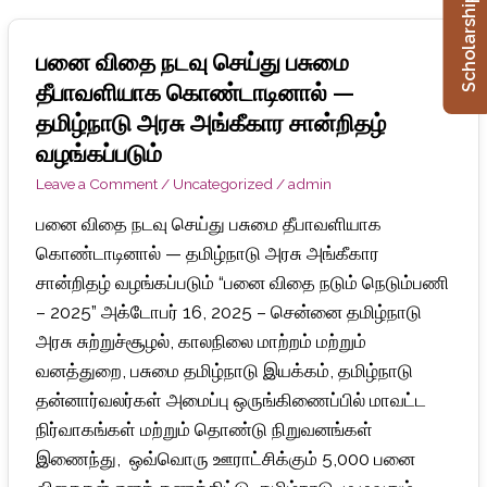
Scholarship ➔
பனை விதை நடவு செய்து பசுமை
பனை
விதை
தீபாவளியாக கொண்டாடினால் —
நடவு
தமிழ்நாடு அரசு அங்கீகார சான்றிதழ்
செய்து
வழங்கப்படும்
பசுமை
Leave a Comment
/
Uncategorized
/
admin
தீபாவளியாக
பனை விதை நடவு செய்து பசுமை தீபாவளியாக
கொண்டாடினால்
கொண்டாடினால் — தமிழ்நாடு அரசு அங்கீகார
—
சான்றிதழ் வழங்கப்படும் “பனை விதை நடும் நெடும்பணி
தமிழ்நாடு
– 2025” அக்டோபர் 16, 2025 – சென்னை தமிழ்நாடு
அரசு
அரசு சுற்றுச்சூழல், காலநிலை மாற்றம் மற்றும்
அங்கீகார
வனத்துறை, பசுமை தமிழ்நாடு இயக்கம், தமிழ்நாடு
சான்றிதழ்
தன்னார்வலர்கள் அமைப்பு ஒருங்கிணைப்பில் மாவட்ட
வழங்கப்படும்
நிர்வாகங்கள் மற்றும் தொண்டு நிறுவனங்கள்
இணைந்து, ஒவ்வொரு ஊராட்சிக்கும் 5,000 பனை