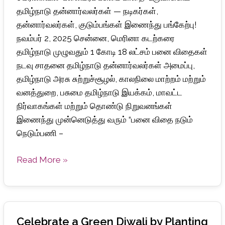
நடிகர்கள்,
தமிழ்நாடு தன்னார்வலர்கள் — நடிகர்கள்,
தன்னார்வலர்கள்,
தன்னார்வலர்கள், குடும்பங்கள் இணைந்து பங்கேற்பு!
குடும்பங்கள்
நவம்பர் 2, 2025 சென்னை, மெரினா கடற்கரை
இணைந்து
தமிழ்நாடு முழுவதும் 1 கோடி 18 லட்சம் பனை விதைகள்
பங்கேற்பு!
நடவு சாதனை தமிழ்நாடு தன்னார்வலர்கள் அமைப்பு,
தமிழ்நாடு அரசு சுற்றுச்சூழல், காலநிலை மாற்றம் மற்றும்
வனத்துறை, பசுமை தமிழ்நாடு இயக்கம், மாவட்ட
நிர்வாகங்கள் மற்றும் தொண்டு நிறுவனங்கள்
இணைந்து முன்னெடுத்து வரும் “பனை விதை நடும்
நெடும்பணி –
Read More »
Celebrate a Green Diwali by Planting
Celebrate