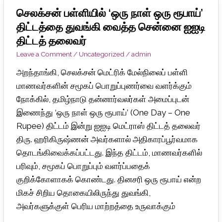
செலக்சன் பள்ளியில் ‘ஒரு நாள் ஒரு ரூபாய்’
செலக்சன்
பள்ளியில்
திட்டத்தை துவங்கி வைத்த சென்னை ஐஐடி
‘ஒரு
திட்டத் தலைவர்
நாள்
Leave a Comment
/
Uncategorized
/
admin
ஒரு
அறந்தாங்கி, செலக்சன் மெட்ரிக் மேல்நிலைப் பள்ளி
ரூபாய்’
மாணவர்களின் சமூகப் பொறுப்புணர்வை வளர்க்கும்
திட்டத்தை
நோக்கில், தமிழ்நாடு தன்னார்வலர்கள் அமைப்புடன்
துவங்கி
இணைந்து ‘ஒரு நாள் ஒரு ரூபாய்’ (One Day – One
வைத்த
Rupee) திட்டம் இன்று ஐஐடி மெட்ராஸ் திட்டத் தலைவர்
சென்னை
திரு. ஹரிகிருஷ்ணன் அவர்களால் அதிகாரப்பூர்வமாக
ஐஐடி
தொடங்கிவைக்கப்பட்டது. இந்த திட்டம், மாணவர்களில்
திட்டத்
பரிவும், சமூகப் பொறுப்பும் வளர்ப்பதைக்
தலைவர்
குறிக்கோளாகக் கொண்டது. தினசரி ஒரு ரூபாய் என்ற
மிகச் சிறிய தொகையிலிருந்து துவங்கி,
அவர்களுக்குள் பெரிய மாற்றத்தை உருவாக்கும்