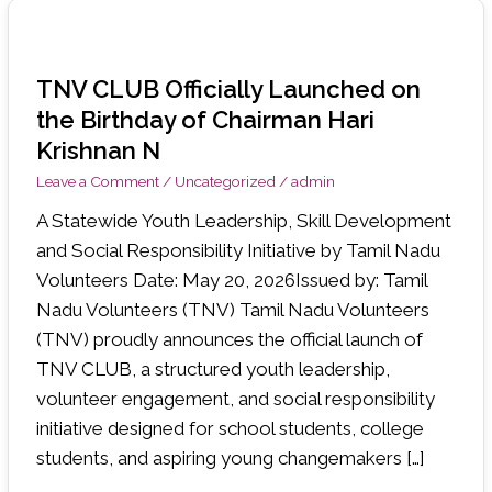
ஐஐடி மெட்ராஸில் சர்வதேச தன்னார்வ தினத்தில்
TNV
கௌரவிக்கப்பட்ட 38 மாவட்ட தன்னார்வலர்கள்
CLUB
TNV CLUB Officially Launched on
Officially
செலக்சன் பள்ளியில் ‘ஒரு நாள் ஒரு ரூபாய்’ திட்டத்தை
the Birthday of Chairman Hari
Launched
Krishnan N
துவங்கி வைத்த சென்னை ஐஐடி திட்டத் தலைவர்
‘
on
Leave a Comment
/
Uncategorized
/
admin
the
Palmyra Green Pathway ’ along Chennai Marina by
Birthday
A Statewide Youth Leadership, Skill Development
Tamil Nadu Volunteers
of
and Social Responsibility Initiative by Tamil Nadu
Chairman
Volunteers Date: May 20, 2026Issued by: Tamil
Hari
Nadu Volunteers (TNV) Tamil Nadu Volunteers
Krishnan
(TNV) proudly announces the official launch of
N
TNV CLUB, a structured youth leadership,
volunteer engagement, and social responsibility
initiative designed for school students, college
students, and aspiring young changemakers […]