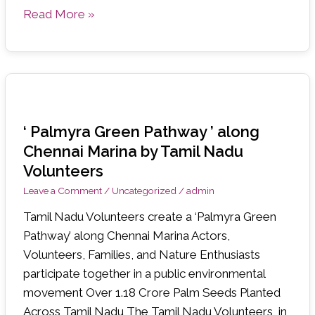
Read More »
‘
Palmyra
‘ Palmyra Green Pathway ’ along
Green
Chennai Marina by Tamil Nadu
Pathway
Volunteers
’
Leave a Comment
/
Uncategorized
/
admin
along
Chennai
Tamil Nadu Volunteers create a ‘Palmyra Green
Marina
Pathway’ along Chennai Marina Actors,
by
Volunteers, Families, and Nature Enthusiasts
Tamil
participate together in a public environmental
Nadu
movement Over 1.18 Crore Palm Seeds Planted
Volunteers
Across Tamil Nadu The Tamil Nadu Volunteers, in