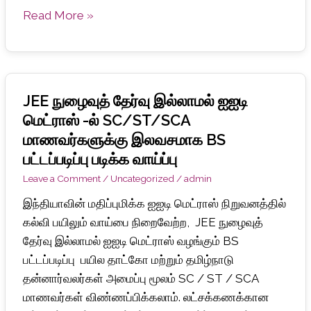
Read More »
JEE நுழைவுத் தேர்வு இல்லாமல் ஐஐடி
JEE
நுழைவுத்
மெட்ராஸ் -ல் SC/ST/SCA
தேர்வு
மாணவர்களுக்கு இலவசமாக BS
இல்லாமல்
பட்டப்படிப்பு படிக்க வாய்ப்பு
ஐஐடி
Leave a Comment
/
Uncategorized
/
admin
மெட்ராஸ்
இந்தியாவின் மதிப்புமிக்க ஐஐடி மெட்ராஸ் நிறுவனத்தில்
-ல்
கல்வி பயிலும் வாய்பை நிறைவேற்ற, JEE நுழைவுத்
SC/ST/SCA
தேர்வு இல்லாமல் ஐஐடி மெட்ராஸ் வழங்கும் BS
மாணவர்களுக்கு
பட்டப்படிப்பு பயில தாட்கோ மற்றும் தமிழ்நாடு
இலவசமாக
தன்னார்வலர்கள் அமைப்பு மூலம் SC / ST / SCA
BS
மாணவர்கள் விண்ணப்பிக்கலாம். லட்சக்கணக்கான
பட்டப்படிப்பு