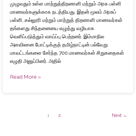
முழுவதும் உள்ள மாற்றுத்திறனாளி மற்றும் அரசு பள்ளி
2025திருச்சியில்
மாணவர்களுக்காக நடத்தியது. இதன் மூலம் அரசுப்
சிறுகதைத்
பள்ளி, கல்லூரி மற்றும் மாற்றுத் திறனாளி மாணவர்கள்
தொகுப்புப்
தங்களது சிந்தனையை எழுத்து வழியாக
புத்தக
வெளிப்படுத்தும் வாய்ப்பு பெற்றனர். இம்மாநில
வெளியீடு
அளவிலான போட்டிக்குத் தமிழ்நாட்டின் பல்வேறு
மாவட்டங்களை சேர்ந்த 700 மாணவர்கள் சிறுகதைகள்
எழுதி அனுப்பினர். அதில்
Read More »
1
2
Next
→