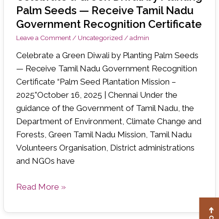
a
Palm Seeds — Receive Tamil Nadu
Green
Government Recognition Certificate
Diwali
Leave a Comment
/
Uncategorized
/
admin
by
Celebrate a Green Diwali by Planting Palm Seeds
Planting
— Receive Tamil Nadu Government Recognition
Palm
Certificate “Palm Seed Plantation Mission –
Seeds
2025”October 16, 2025 | Chennai Under the
—
guidance of the Government of Tamil Nadu, the
Receive
Department of Environment, Climate Change and
Tamil
Forests, Green Tamil Nadu Mission, Tamil Nadu
Nadu
Volunteers Organisation, District administrations
Government
and NGOs have
Recognition
Certificate
Read More »