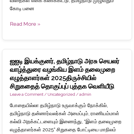
விதைகள் எனக் கணக்கிட்டு, தமிழ்நாடு முழுவதும்
கோடி பனை
Read More »
ஐஐடி இயக்குனர், தமிழ்நாடு அரசு செயலர்
ஐஐடி
இயக்குனர்,
வாழ்த்துரை வழங்கிய இளம் தலைமுறை
தமிழ்நாடு
எழுத்தாளர்கள் 2025திருச்சியில்
அரசு
சிறுகதைத் தொகுப்புப் புத்தக வெளியீடு
செயலர்
Leave a Comment
/
Uncategorized
/
admin
வாழ்த்துரை
போதையில்லா தமிழ்நாடு உருவாக்கும் நோக்கில்,
வழங்கிய
தமிழ்நாடு தன்னார்வலர்கள் அமைப்பும், ராணியம்மாள்
இளம்
கல்வி அறக்கட்டளையும் இணைந்து, “இளம் தலைமுறை
தலைமுறை
எழுத்தாளர்கள் 2025” சிறுகதை போட்டியை மாநிலம்
எழுத்தாளர்கள்