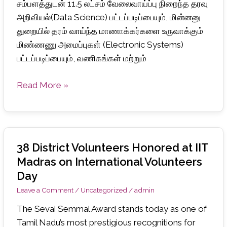
சம்பளத்துடன் 11.5 லட்சம் வேலைவாய்ப்பு நிறைந்த தரவு
படிக்க
அறிவியல்(Data Science) பட்டப்படிப்பையும், மின்னனு
வாய்ப்பு
துறையில் தரம் வாய்ந்த மாணாக்கர்களை உருவாக்கும்
மிண்ணணு அமைப்புகள் (Electronic Systems)
பட்டப்படிப்பையும், வணிகங்கள் மற்றும்
Read More »
38 District Volunteers Honored at IIT
38
District
Madras on International Volunteers
Volunteers
Day
Honored
Leave a Comment
/
Uncategorized
/
admin
at
The Sevai Semmal Award stands today as one of
IIT
Tamil Nadu’s most prestigious recognitions for