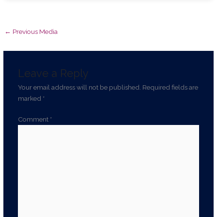
ஐஐடி மெட்ராஸில் சர்வதேச தன்னார்வ தினத்தில்
கௌரவிக்கப்பட்ட 38 மாவட்ட தன்னார்வலர்கள்
←
Previous Media
செலக்சன் பள்ளியில் ‘ஒரு நாள் ஒரு ரூபாய்’ திட்டத்தை
துவங்கி வைத்த சென்னை ஐஐடி திட்டத் தலைவர்
‘
Leave a Reply
Palmyra Green Pathway ’ along Chennai Marina by
Your email address will not be published.
Required fields are
marked
*
Tamil Nadu Volunteers
Comment
*