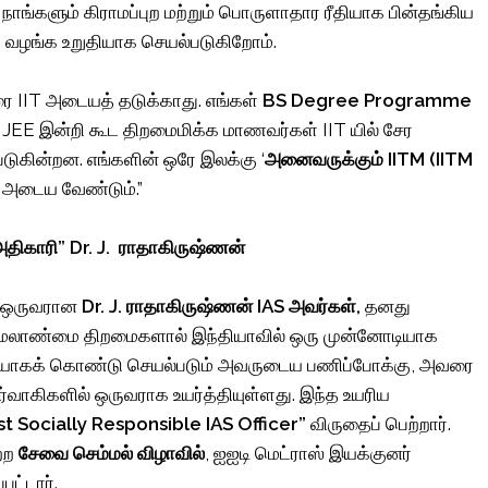
ாங்களும் கிராமப்புற மற்றும் பொருளாதார ரீதியாக பின்தங்கிய
ை வழங்க உறுதியாக செயல்படுகிறோம்.
ை IIT அடையத் தடுக்காது. எங்கள்
BS Degree Programme
JEE இன்றி கூட திறமைமிக்க மாணவர்கள் IIT யில் சேர
ுகின்றன. எங்களின் ஒரே இலக்கு ‘
அனைவருக்கும் IITM (IITM
 அடைய வேண்டும்.”
 அதிகாரி”
Dr. J.
ராதாகிருஷ்ணன்
ுள் ஒருவரான
Dr. J.
ராதாகிருஷ்ணன் IAS அவர்கள்,
தனது
டர் மேலாண்மை திறமைகளால் இந்தியாவில் ஒரு முன்னோடியாக
ன்மையாகக் கொண்டு செயல்படும் அவருடைய பணிப்போக்கு, அவரை
ிர்வாகிகளில் ஒருவராக உயர்த்தியுள்ளது. இந்த உயரிய
t Socially Responsible IAS Officer”
விருதைப் பெற்றார்.
ற்ற
சேவை செம்மல் விழாவில்
, ஐஐடி மெட்ராஸ் இயக்குனர்
ட்டார்.