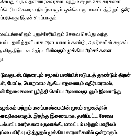
ெய்து வரும் தன்னார்வலர்கள் மற்றும் சமூக சேவகர்களை
 மிகப்பெரிய கௌரவ நிகழ்வாகும். ஒவ்வொரு மாவட்டத்திலும்
ஒரே
ப்படுவது இதன் சிறப்பாகும்.
வட்டங்களிலும் புதுச்சேரியிலும் சேவை செய்து வந்த
மைப்பு தனித்தனியாக அடையாளம் கண்டு, அவர்களின் சமூகப்
 விருதிற்கான தேர்வு
பின்வரும் முக்கிய அம்சங்களை
ு:
ுவதுடன், பிறரையும் சமூகப் பணியில் ஈடுபடத் தூண்டும் திறன்
ுள், போட்டி, பொறாமை ஆகிய எதனையும் எதிர்பாராமல்,
ின் தேவைகளை பூர்த்தி செய்ய அனைவருடனும் இணைந்து
ழுக்கம் மற்றும் மனப்பான்மையின் மூலம் சமூகத்தில்
அளவுகோலாகும். இதற்கு இணையாக, தனிப்பட்ட சேவை
ல்பாட்டாளர்களை உருவாக்கி, மாவட்டம் மற்றும் மாநிலம்
ப்பை விரிவுபடுத்துதல் முக்கிய காரணிகளில் ஒன்றாகும்
.