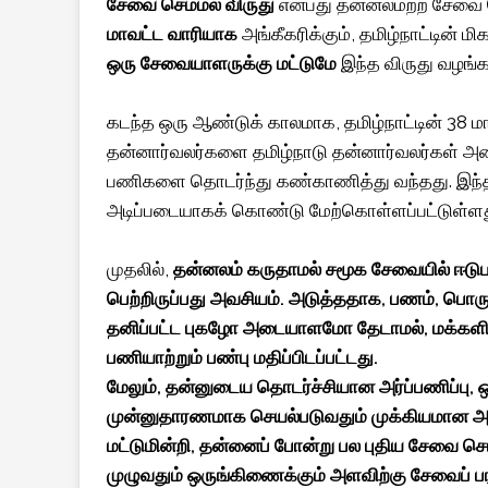
சேவை செம்மல் விருது
என்பது தன்னலமற்ற சேவை ச
மாவட்ட வாரியாக
அங்கீகரிக்கும், தமிழ்நாட்டின்
ஒரு சேவையாளருக்கு
மட்டுமே
இந்த விருது வழங்க
கடந்த ஒரு ஆண்டுக் காலமாக, தமிழ்நாட்டின் 38 மா
தன்னார்வலர்களை தமிழ்நாடு தன்னார்வலர்கள் அ
பணிகளை தொடர்ந்து கண்காணித்து வந்தது. இந்த
அடிப்படையாகக் கொண்டு மேற்கொள்ளப்பட்டுள்ளத
முதலில்,
தன்னலம் கருதாமல் சமூக சேவையில் ஈடுபட
பெற்றிருப்பது அவசியம். அடுத்ததாக, பணம், பொர
தனிப்பட்ட புகழோ அடையாளமோ தேடாமல், மக்கள
பணியாற்றும் பண்பு மதிப்பிடப்பட்டது.
மேலும், தன்னுடைய தொடர்ச்சியான அர்ப்பணிப்பு, ஒ
முன்னுதாரணமாக செயல்படுவதும் முக்கியமான 
மட்டுமின்றி, தன்னைப் போன்று பல புதிய சேவை செய
முழுவதும் ஒருங்கிணைக்கும் அளவிற்கு சேவைப் பர