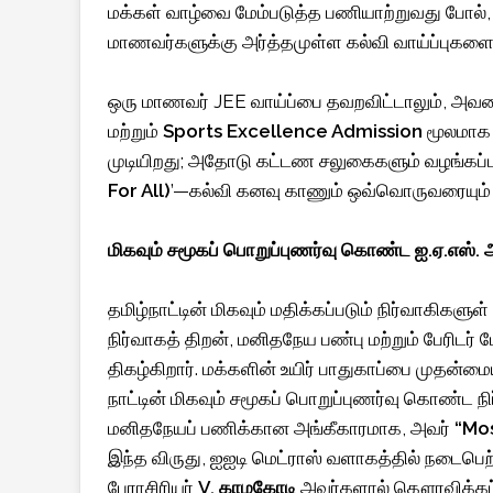
மக்கள் வாழ்வை மேம்படுத்த பணியாற்றுவது போல், ந
மாணவர்களுக்கு அர்த்தமுள்ள கல்வி வாய்ப்புகள
ஒரு மாணவர் JEE வாய்ப்பை தவறவிட்டாலும், அவர
மற்றும்
Sports Excellence Admission
மூலமாக 
முடியிறது; அதோடு கட்டண சலுகைகளும் வழங்கப்பட
For All)
’—கல்வி கனவு காணும் ஒவ்வொருவரையும்
மிகவும் சமூகப் பொறுப்புணர்வு கொண்ட ஐ.ஏ.எஸ்.
தமிழ்நாட்டின் மிகவும் மதிக்கப்படும் நிர்வாகிகள
நிர்வாகத் திறன், மனிதநேய பண்பு மற்றும் பேரி
திகழ்கிறார். மக்களின் உயிர் பாதுகாப்பை முத
நாட்டின் மிகவும் சமூகப் பொறுப்புணர்வு கொண்ட ந
மனிதநேயப் பணிக்கான அங்கீகாரமாக, அவர்
“Mos
இந்த விருது, ஐஐடி மெட்ராஸ் வளாகத்தில் நடைபெ
பேராசிரியர்
V. காமகோடி
அவர்களால் கௌரவிக்கப்ப